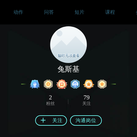
动作
问答
短片
课程
兔斯基
2
79
粉丝
关注
关注
沟通岗位