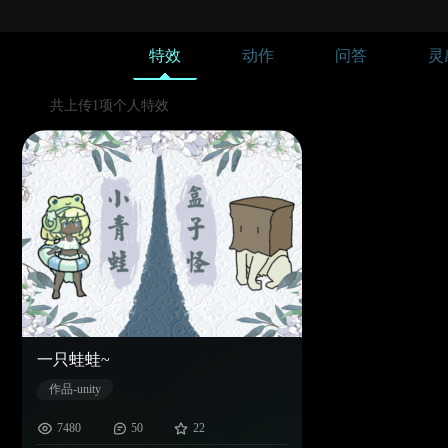
特效
动作
问答
灵
共上传1项个人特效
一只蛙蛙~
作品-unity
7480
50
22