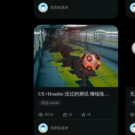
邪恶哈基米
UE+Houdini 没过的测试 继续练习 阿巴阿巴
作品-unreal
作
10124
14
18
邪恶哈基米