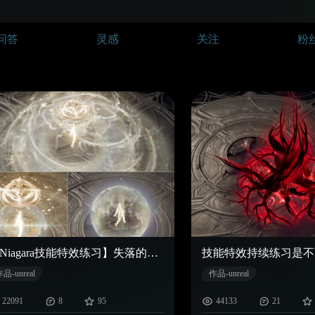
问答
灵感
关注
粉
【Niagara技能特效练习】失落的圆周率 练习是不可能练习的 永远不可能开始练习的
品-unreal
作品-unreal
22091
8
95
44133
21