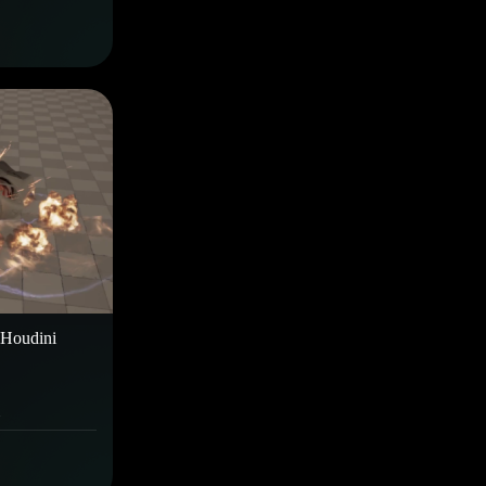
oudini
1