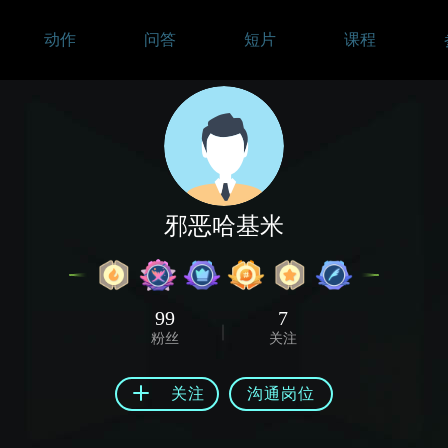
动作
问答
短片
课程
邪恶哈基米
99
7
粉丝
关注
关注
沟通岗位