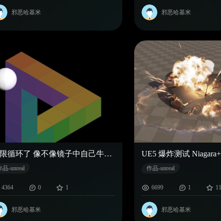
邪恶哈基米
邪恶哈基米
无限循环了 像不像镜子中自己牛马的一天天
UE5 爆炸测试 Niagara+H
品-unreal
作品-unreal
4364
0
1
6699
1
1
邪恶哈基米
邪恶哈基米