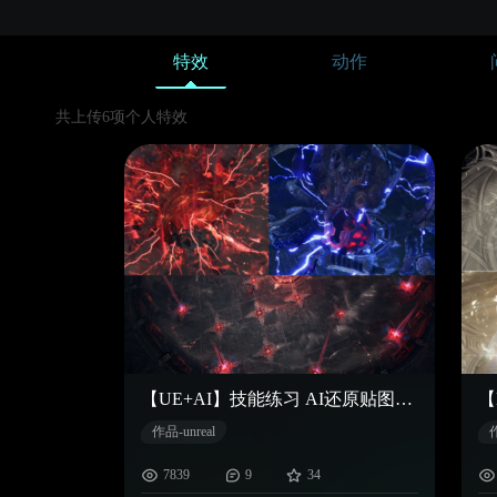
特效
动作
共上传6项个人特效
【UE+AI】技能练习 AI还原贴图模型+古法手搓特效
作品-unreal
作
7839
9
34