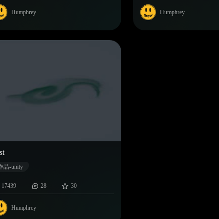
Humphrey
Humphrey
st
作品-unity
17439
28
30
Humphrey