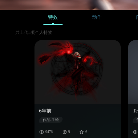
特效
动作
共上传5项个人特效
6年前
Te
作品-手绘
9476
9
6