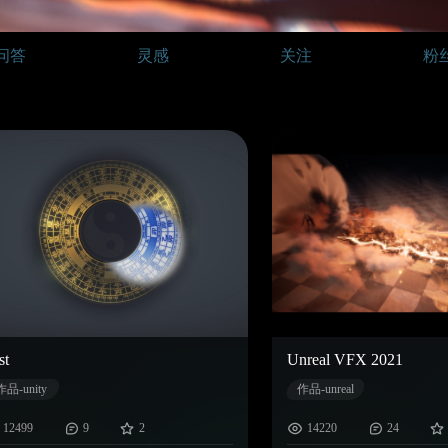
问答
灵感
关注
粉
st
Unreal VFX 2021
作品-unity
作品-unreal
12499
9
2
14220
24