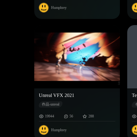
Humphrey
Unreal VFX 2021
Te
作品-unreal
19944
56
288
Humphrey