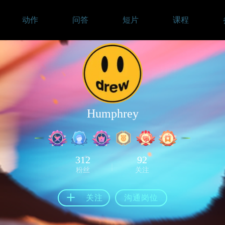
动作
问答
短片
课程
Humphrey
312
92
粉丝
关注
关注
沟通岗位