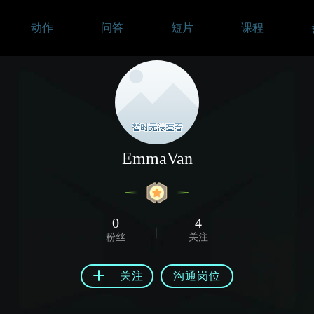
动作
问答
短片
课程
EmmaVan
0
4
粉丝
关注
关注
沟通岗位