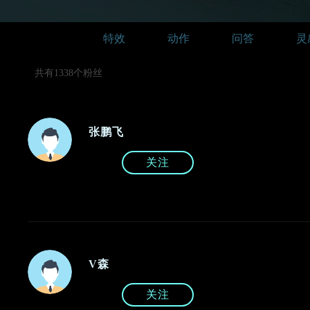
特效
动作
问答
灵
共有1338个粉丝
张鹏飞
关注
V森
关注