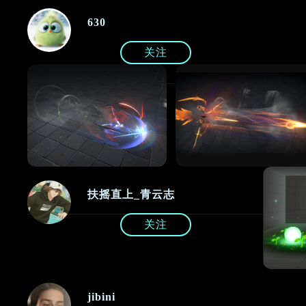
630
关注
扶摇直上_青云志
关注
jibini