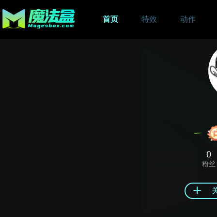
首页
特效
动作
0
粉丝