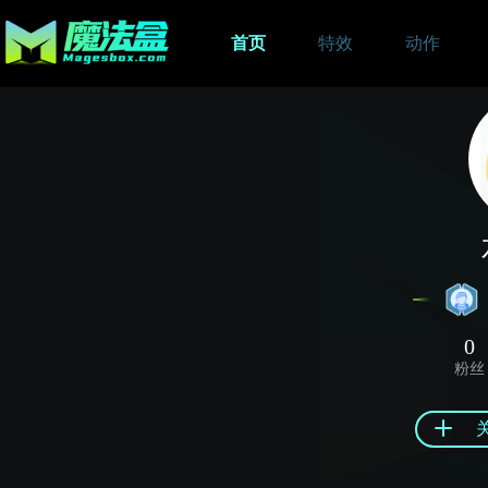
首页
特效
动作
0
粉丝