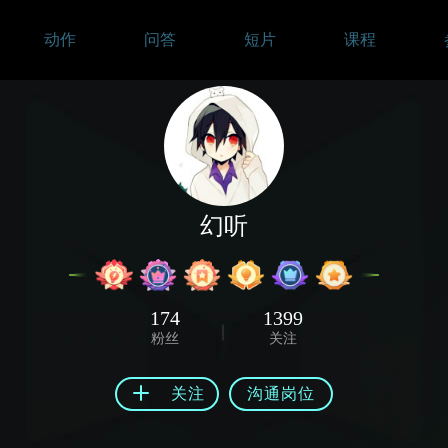
动作
问答
短片
课程
幻听
174
1399
粉丝
关注
关注
沟通岗位