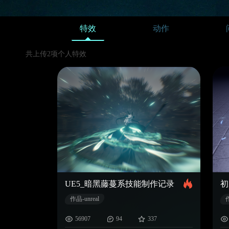
特效
动作
共上传2项个人特效
UE5_暗黑藤蔓系技能制作记录
初
作品-unreal
作
56907
94
337