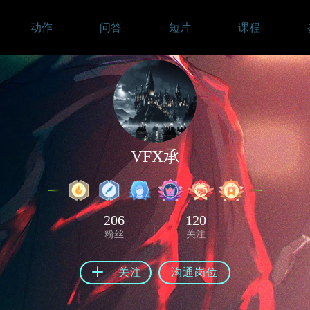
动作
问答
短片
课程
VFX承
206
120
粉丝
关注
关注
沟通岗位