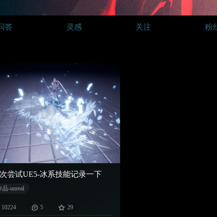
问答
灵感
关注
粉
次尝试UE5-冰系技能记录一下
品-unreal
10224
5
29