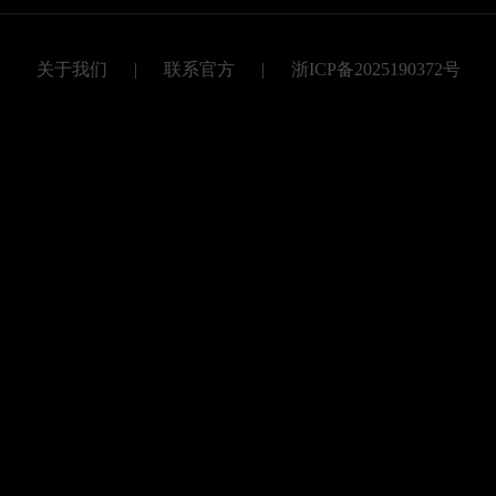
关于我们
|
联系官方
|
浙ICP备2025190372号