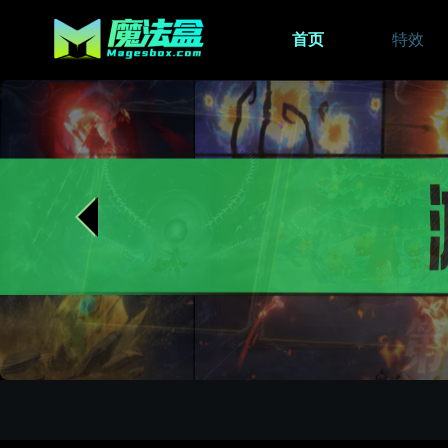
首页
特效