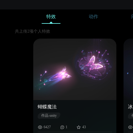
特效
动作
共上传2项个人特效
蝴蝶魔法
冰
作品-unity
6427
1
43