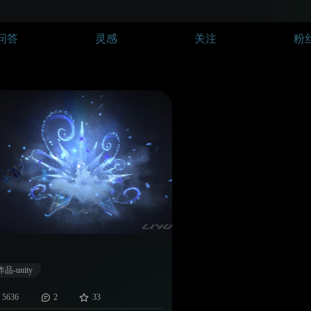
问答
灵感
关注
粉
作品-unity
5636
2
33